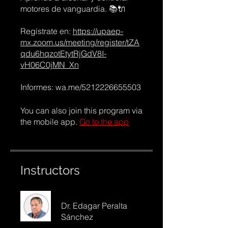
motores de vanguardia. 📚🔌
Regístrate en:
https://upaep-
mx.zoom.us/meeting/register/tZA
qdu6hqzotEtytRjGdV8I-
vH06C0jMN_Xn
Informes: wa.me/5212226655503
You can also join this program via
the mobile app.
Go to the app
Instructors
Dr. Edagar Peralta
Sánchez