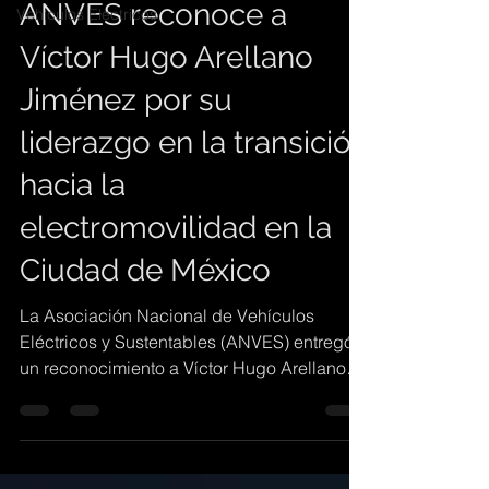
ANVES reconoce a
Vehiculos Electricos
Víctor Hugo Arellano
Jiménez por su
liderazgo en la transición
hacia la
electromovilidad en la
Ciudad de México
La Asociación Nacional de Vehículos
Eléctricos y Sustentables (ANVES) entregó
un reconocimiento a Víctor Hugo Arellano
Jiménez, Director Operativo de Transporte
Individual de la Secretaría de Movilidad de
la Ciudad de México, por su destacada
contribución al impulso de la