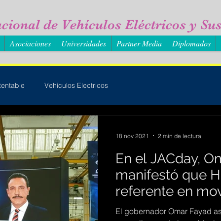
cional de Vehículos Eléctricos y Sus
Asociaciones
Universidades
Partner Media
Diplomados
tentable
Vehiculos Electricos
18 nov 2021
2 min de lectura
En el JACday, O
manifestó que H
referente en mov
sustentable en 
El gobernador Omar Fayad asi