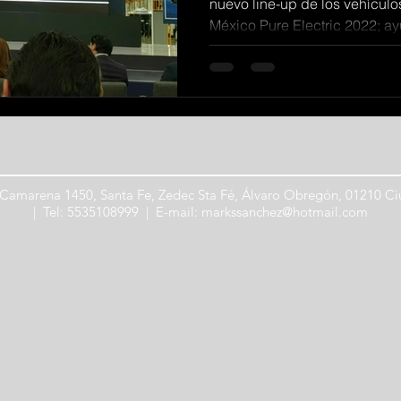
nuevo line-up de los vehículo
México Pure Electric 2022; ay
 Camarena 1450, Santa Fe, Zedec Sta Fé, Álvaro Obregón, 01210 
| Tel: 5535108999 | E-mail:
markssanchez@hotmail.com