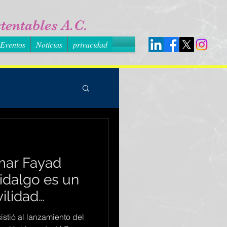
tentables A.C.
Eventos
Noticias
privacidad
mar Fayad
idalgo es un
ilidad
América
stió al lanzamiento del