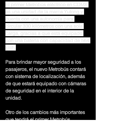
El primer Metrobús eléctrico en CDMX 
es una unidad de la marca Yutong y 
cuenta con una autonomía para 
circular 330 kilómetros con una sola 
carga, gracias a que está equipado 
con una batería con capacidad de 564 
kWh.
Para brindar mayor seguridad a los 
pasajeros, el nuevo Metrobús contará 
con sistema de localización, además 
de que estará equipado con cámaras 
de seguridad en el interior de la 
unidad.
Otro de los cambios más importantes 
que tendrá el primer Metrobús 
eléctrico en CDMX es que sus puertas 
no funcionan de la misma manera que 