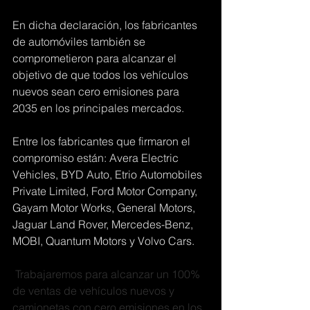
En dicha declaración, los fabricantes 
de automóviles también se 
comprometieron para alcanzar el 
objetivo de que todos los vehículos 
nuevos sean cero emisiones para 
2035 en los principales mercados.
Entre los fabricantes que firmaron el 
compromiso están: Avera Electric 
Vehicles, BYD Auto, Etrio Automobiles 
Private Limited, Ford Motor Company, 
Gayam Motor Works, General Motors, 
Jaguar Land Rover, Mercedes-Benz, 
MOBI, Quantum Motors y Volvo Cars.
 Trabajaremos para alcanzar un 100% 
de ventas de vehículos nuevos y 
camionetas con cero emisiones en los 