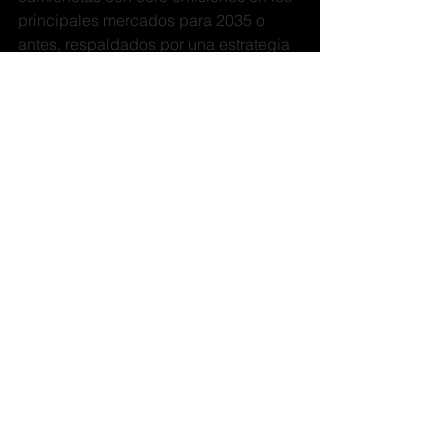
principales mercados para 2035 o 
antes, respaldados por una estrategia 
comercial que esté en línea con el 
logro de esta ambición, ya que 
ayudamos a generar la demanda de 
los clientes”, menciona el documento.
Puedes leer la nota completa en el 
siguiente link: 
https://www.forbes.com.mx/noticias-
mexico-se-compromete-a-que-todos-
los-autos-nuevos-que-se-vendan-e