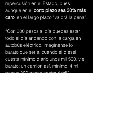
repercusión en el Estado, pues 
aunque en el
 corto plazo sea 30% más 
caro
, en el largo plazo “valdrá la pena”.
“Con 300 pesos al día puedes estar 
todo el día andando con la carga en 
autobús eléctrico. Imagínense lo 
barato que sería, cuando el diésel 
cuesta mínimo diario unos mil 500, y el 
barato; un camión así, mínimo, 4 mil 
pesos; 300 pesos contra 4 mil”, 
ejemplificó.
Además, adelantaba la 
implementación de un 
programa de 
paraderos seguros, el cual prevé 50 
de ellos en todo el Estado
, que serán 
remodelados y contarán con cámaras 
de seguridad e iluminación, pensando 