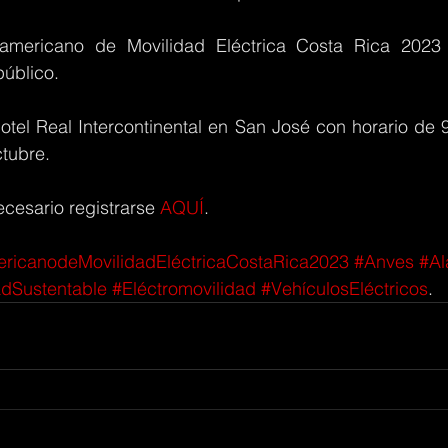
americano de Movilidad Eléctrica Costa Rica 2023 
público.
otel Real Intercontinental en San José con horario de 9
ctubre.
ecesario registrarse 
AQUÍ
.
ricanodeMovilidadEléctricaCostaRica2023
#Anves
#A
adSustentable
#Eléctromovilidad
#VehículosEléctricos
.