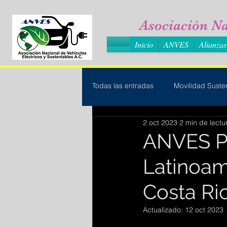
Asociación Na
Inicio
ANVES
Alianzas
Todas las entradas
Movilidad Suste
2 oct 2023
2 min de lectu
ANVES Pr
Latinoam
Costa Ri
Actualizado:
12 oct 2023