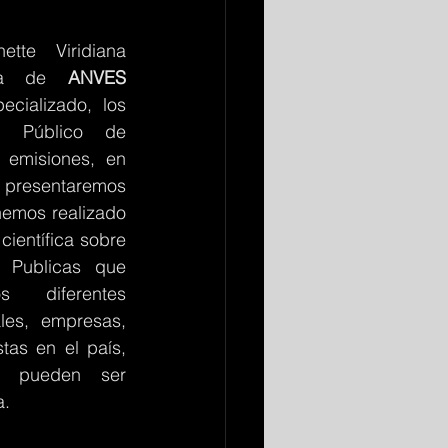
tte Viridiana 
nta de 
ANVES
cializado, los 
e Público de 
 emisiones, en 
 presentaremos 
hemos realizado 
ientífica sobre 
s Publicas que 
 diferentes 
es, empresas, 
tas en el país, 
s, pueden ser 
.  